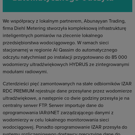
We współpracy z lokalnym partnerem, Abunayyan Trading,
firma Diehl Metering stworzyła kompleksową infrastrukturę
inteligentnych pomiarów na zlecenie lokalnego
przedsiębiorstwa wodociągowego. W ramach sieci
stacjonarnej w regionie Al Qassim do automatycznego
odczytu natychmiast po instalacji przygotowano do 85 000
wodomierzy ultradźwiękowych HYDRUS ze zintegrowanymi
modułami radiowymi.
Czterdzieści pięć zamontowanych na stałe odbiorników IZAR
RDC PREMIUM rejestruje dane przesyłane przez wodomierze
ultradźwiękowe, a następnie co dwie godziny przesyła je na
centralny serwer FTP. Serwer importuje dane do
oprogramowania IAR@NET zarządzającego danymi z
wodomierzy w celu lokalnego monitorowania sieci
wodociągowej. Ponadto oprogramowanie IZAR przesyła do
systemu rozliczeniowego dostawcy precyzyjne dane do