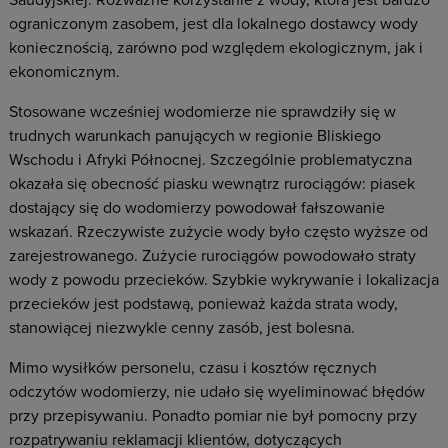
Saudyjskiej. Rozważne korzystanie z wody, która jest bardzo
ograniczonym zasobem, jest dla lokalnego dostawcy wody
koniecznością, zarówno pod względem ekologicznym, jak i
ekonomicznym.
Stosowane wcześniej wodomierze nie sprawdziły się w
trudnych warunkach panujących w regionie Bliskiego
Wschodu i Afryki Północnej. Szczególnie problematyczna
okazała się obecność piasku wewnątrz rurociągów: piasek
dostający się do wodomierzy powodował fałszowanie
wskazań. Rzeczywiste zużycie wody było często wyższe od
zarejestrowanego. Zużycie rurociągów powodowało straty
wody z powodu przecieków. Szybkie wykrywanie i lokalizacja
przecieków jest podstawą, ponieważ każda strata wody,
stanowiącej niezwykle cenny zasób, jest bolesna.
Mimo wysiłków personelu, czasu i kosztów ręcznych
odczytów wodomierzy, nie udało się wyeliminować błędów
przy przepisywaniu. Ponadto pomiar nie był pomocny przy
rozpatrywaniu reklamacji klientów, dotyczących