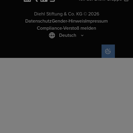
Diehl Stiftung & Co. KG © 2026
Datenschutz
Gender-Hinweis
Impressum
Compliance-Verstoß melden
Deutsch
COOKIE-EIN