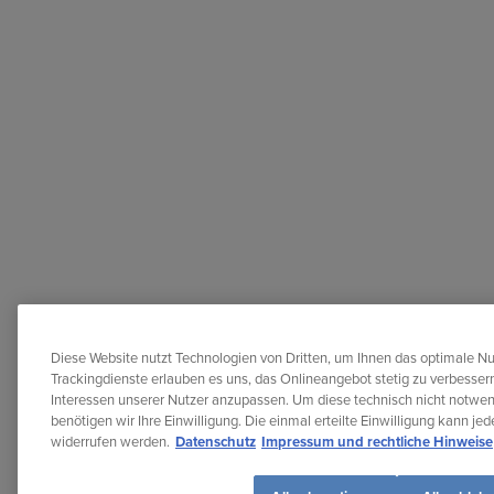
Diese Website nutzt Technologien von Dritten, um Ihnen das optimale Nu
Trackingdienste erlauben es uns, das Onlineangebot stetig zu verbessern
Interessen unserer Nutzer anzupassen. Um diese technisch nicht notwe
benötigen wir Ihre Einwilligung. Die einmal erteilte Einwilligung kann je
widerrufen werden.
Datenschutz
Impressum und rechtliche Hinweise