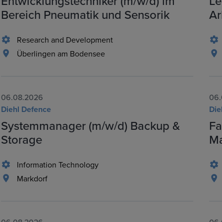
Entwicklungstechniker (m/w/d) im
Le
Bereich Pneumatik und Sensorik
Ar
Research and Development
Überlingen am Bodensee
06.08.2026
06.
Diehl Defence
Die
Systemmanager (m/w/d) Backup &
Fa
Storage
Ma
Information Technology
Markdorf