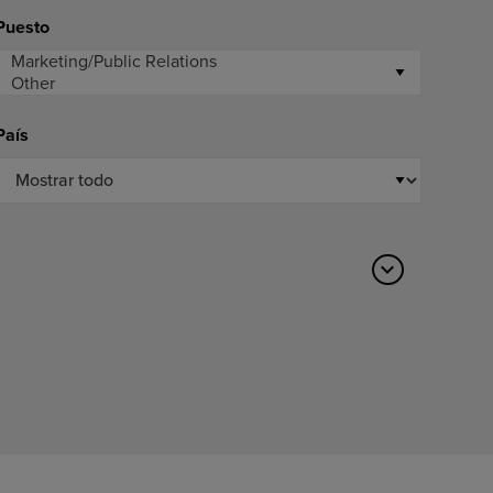
Puesto
País