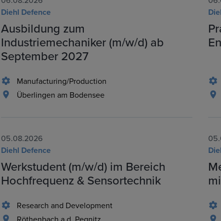
06.08.2026
06.
Diehl Defence
Die
Ausbildung zum
Pr
Industriemechaniker (m/w/d) ab
En
September 2027
Manufacturing/Production
Überlingen am Bodensee
05.08.2026
05.
Diehl Defence
Die
Werkstudent (m/w/d) im Bereich
Me
Hochfrequenz & Sensortechnik
mi
Research and Development
Röthenbach a.d. Pegnitz