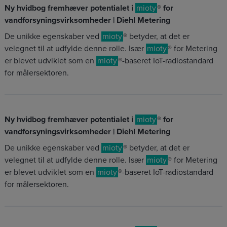
Ny hvidbog fremhæver potentialet i
mioty
® for
vandforsyningsvirksomheder | Diehl Metering
De unikke egenskaber ved
mioty
® betyder, at det er
velegnet til at udfylde denne rolle. Især
mioty
® for Metering
er blevet udviklet som en
mioty
®-baseret IoT-radiostandard
for målersektoren.
Ny hvidbog fremhæver potentialet i
mioty
® for
vandforsyningsvirksomheder | Diehl Metering
De unikke egenskaber ved
mioty
® betyder, at det er
velegnet til at udfylde denne rolle. Især
mioty
® for Metering
er blevet udviklet som en
mioty
®-baseret IoT-radiostandard
for målersektoren.