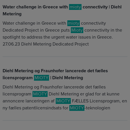
Water challenge in Greece with
mioty
connectivity | Diehl
Metering
Water challenge in Greece with
mioty
connectivity
Dedicated Project in Greece puts
Mioty
connectivity in the
spotlight to address the urgent water issues in Greece.
27.06.23 Diehl Metering Dedicated Project
Diehl Metering og Fraunhofer lancerede det fælles
licensprogram
MIOTY
| Diehl Metering
Diehl Metering og Fraunhofer lancerede det fælles
licensprogram
MIOTY
Diehl Metering er glad for at kunne
annoncere lanceringen af
MIOTY
FÆLLES Licensprogram, en
ny fælles patentlicensindsats for
MIOTY
-teknologien