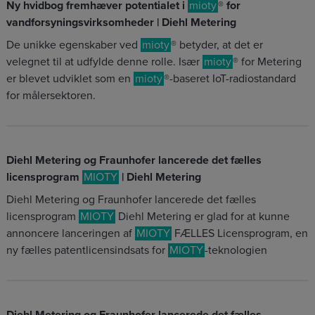
Ny hvidbog fremhæver potentialet i
mioty
® for
vandforsyningsvirksomheder | Diehl Metering
De unikke egenskaber ved
mioty
® betyder, at det er
velegnet til at udfylde denne rolle. Især
mioty
® for Metering
er blevet udviklet som en
mioty
®-baseret IoT-radiostandard
for målersektoren.
Diehl Metering og Fraunhofer lancerede det fælles
licensprogram
MIOTY
| Diehl Metering
Diehl Metering og Fraunhofer lancerede det fælles
licensprogram
MIOTY
Diehl Metering er glad for at kunne
annoncere lanceringen af
MIOTY
FÆLLES Licensprogram, en
ny fælles patentlicensindsats for
MIOTY
-teknologien