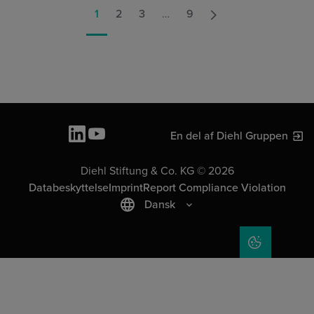
1
2
3
…
9
En del af Diehl Gruppen
Diehl Stiftung & Co. KG © 2026
Databeskyttelse
Imprint
Report Compliance Violation
Dansk
COOKIE SET