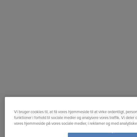
Vi bruger cookies til, at få vores hjemmeside til at virke ordentligt, perso
funktioner i forhold til sociale medier og analysere vores traffik. Vi dele
vores hjemmeside på vores sociale medier, i reklamer og med analytisk