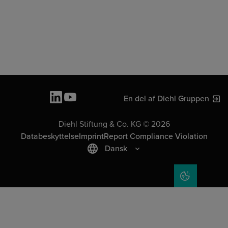
En del af Diehl Gruppen
Diehl Stiftung & Co. KG © 2026
Databeskyttelse
Imprint
Report Compliance Violation
Dansk
COOKIE SET