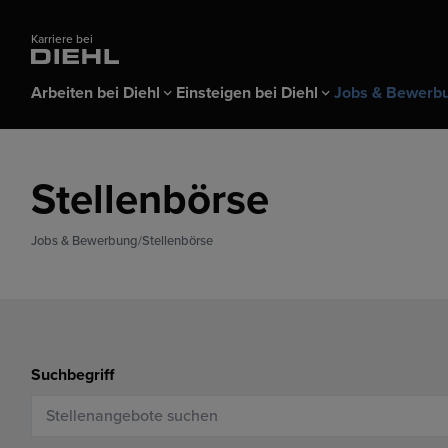
Karriere bei
Arbeiten bei Diehl
Einsteigen bei Diehl
Jobs & Bewerb
Arbeiten bei Diehl
Einsteigen bei Diehl
Jobs & Bewerbung
Stellenbörse
Alles über Diehl
Azubis & Schüler
Stellenbörse
Benefits & Arbe
Studierende &
Bewerber-Logi
Ausbildung
Praktikanten &
Jobs & Bewerbung
Stellenbörse
Karrieremessen & Events
Bewerbungstipps FAQ
Duales Studium
Berufseinsteige
Schülerpraktikum
Trainees
Suchbegriff