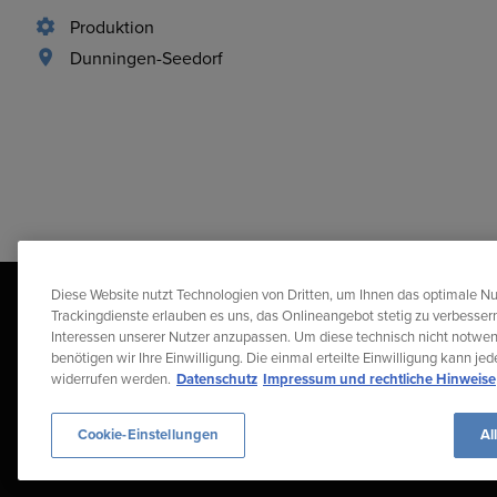
Produktion
Dunningen-Seedorf
Diese Website nutzt Technologien von Dritten, um Ihnen das optimale Nu
Trackingdienste erlauben es uns, das Onlineangebot stetig zu verbessern
Interessen unserer Nutzer anzupassen. Um diese technisch nicht notwe
benötigen wir Ihre Einwilligung. Die einmal erteilte Einwilligung kann je
widerrufen werden.
Datenschutz
Impressum und rechtliche Hinweise
Diehl Stiftung & Co. KG © 2026
Datenschutz
Gender-Hinwei
Cookie-Einstellungen
Al