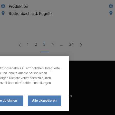
Produktion
Röthenbach a.d. Pegnitz
1
2
3
4
…
24
tzungserlebnis zu ermöglichen. Integrierte
 und Inhalte auf die persönlichen
ndigen Dienste verwenden zu dürfen,
derzeit über die Cookie-Einstellungen
s
Impressum
Compliance-Verstoß melden
le ablehnen
Alle akzeptieren