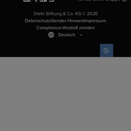
Diehl Stiftung & Co. KG © 2026
Datenschutz
Gender-Hinweis
Impressum
Compliance-Verstoß melden
Deutsch
COOKIE-EIN