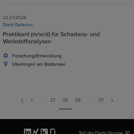
22.07.2026
Diehl Defence
Praktikant (m/w/d) für Schadens- und
Werkstoffanalysen
Forschung/Entwicklung
Überlingen am Bodensee
1
…
27
28
29
…
37
Teil der Diehl Gruppe