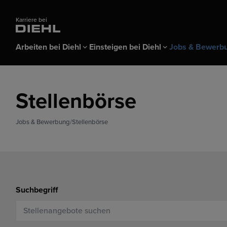
Karriere bei
Arbeiten bei Diehl
Einsteigen bei Diehl
Jobs & Bewerb
Arbeiten bei Diehl
Einsteigen bei Diehl
Jobs & Bewerbung
Stellenbörse
Alles über Diehl
Azubis & Schüler
Stellenbörse
Benefits & Arbe
Studierende &
Bewerber-Logi
Ausbildung
Praktikanten &
Jobs & Bewerbung
Stellenbörse
Karrieremessen & Events
Bewerbungstipps FAQ
Duales Studium
Berufseinsteige
Schülerpraktikum
Trainees
Suchbegriff