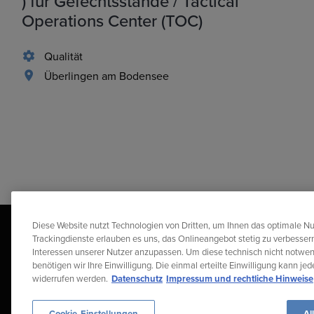
) für Gefechtsstände / Tactical
Operations Center (TOC)
Qualität
Überlingen am Bodensee
Diese Website nutzt Technologien von Dritten, um Ihnen das optimale Nu
Trackingdienste erlauben es uns, das Onlineangebot stetig zu verbessern
Interessen unserer Nutzer anzupassen. Um diese technisch nicht notwe
benötigen wir Ihre Einwilligung. Die einmal erteilte Einwilligung kann je
widerrufen werden.
Datenschutz
Impressum und rechtliche Hinweise
Diehl Stiftung & Co. KG © 2026
Datenschutz
Gender-Hinwei