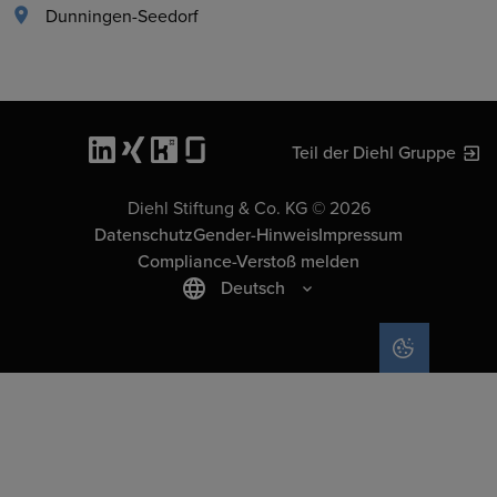
Dunningen-Seedorf
Teil der Diehl Gruppe
Diehl Stiftung & Co. KG © 2026
Datenschutz
Gender-Hinweis
Impressum
Compliance-Verstoß melden
Deutsch
COOKIE-EIN