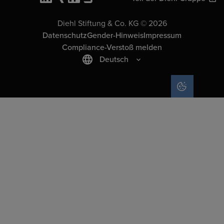
Diehl Stiftung & Co. KG © 2026
Datenschutz
Gender-Hinweis
Impressum
Compliance-Verstoß melden
Deutsch
COOKIE-EIN