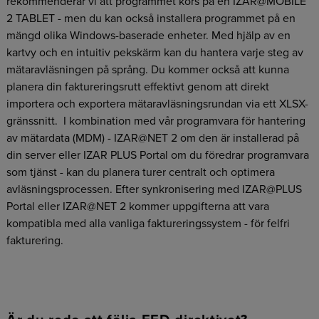
rekommenderar vi att programmet körs på en IZAR@MOBILE
2 TABLET - men du kan också installera programmet på en
mängd olika Windows-baserade enheter. Med hjälp av en
kartvy och en intuitiv pekskärm kan du hantera varje steg av
mätaravläsningen på språng. Du kommer också att kunna
planera din faktureringsrutt effektivt genom att direkt
importera och exportera mätaravläsningsrundan via ett XLSX-
gränssnitt. I kombination med vår programvara för hantering
av mätardata (MDM) - IZAR@NET 2 om den är installerad på
din server eller IZAR PLUS Portal om du föredrar programvara
som tjänst - kan du planera turer centralt och optimera
avläsningsprocessen. Efter synkronisering med IZAR@PLUS
Portal eller IZAR@NET 2 kommer uppgifterna att vara
kompatibla med alla vanliga faktureringssystem - för felfri
fakturering.