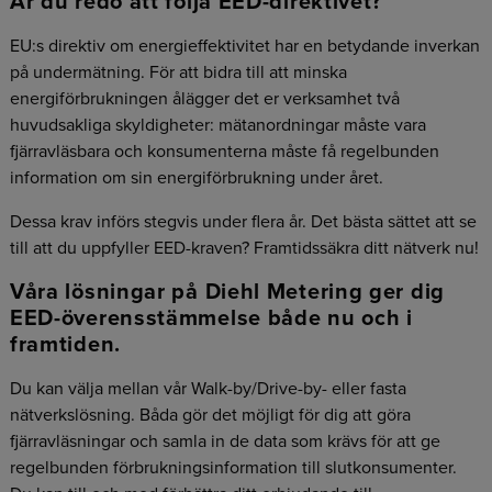
Är du redo att följa EED-direktivet?
EU:s direktiv om energieffektivitet har en betydande inverkan
på undermätning. För att bidra till att minska
energiförbrukningen ålägger det er verksamhet två
huvudsakliga skyldigheter: mätanordningar måste vara
fjärravläsbara och konsumenterna måste få regelbunden
information om sin energiförbrukning under året.
Dessa krav införs stegvis under flera år. Det bästa sättet att se
till att du uppfyller EED-kraven? Framtidssäkra ditt nätverk nu!
Våra lösningar på Diehl Metering ger dig
EED-överensstämmelse både nu och i
framtiden.
Du kan välja mellan vår Walk-by/Drive-by- eller fasta
nätverkslösning. Båda gör det möjligt för dig att göra
fjärravläsningar och samla in de data som krävs för att ge
regelbunden förbrukningsinformation till slutkonsumenter.