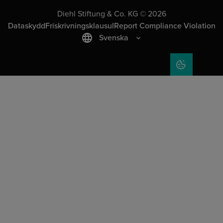
Diehl Stiftung & Co. KG © 2026
Dataskydd
Friskrivningsklausul
Report Compliance Violation
Svenska
COOKIE SET