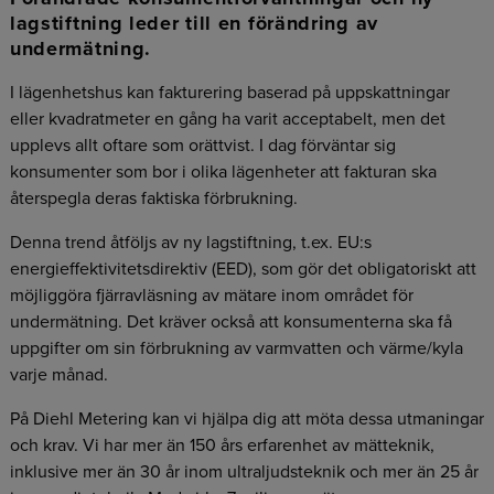
lagstiftning leder till en förändring av
undermätning.
I lägenhetshus kan fakturering baserad på uppskattningar
eller kvadratmeter en gång ha varit acceptabelt, men det
upplevs allt oftare som orättvist. I dag förväntar sig
konsumenter som bor i olika lägenheter att fakturan ska
återspegla deras faktiska förbrukning.
Denna trend åtföljs av ny lagstiftning, t.ex. EU:s
energieffektivitetsdirektiv (EED), som gör det obligatoriskt att
möjliggöra fjärravläsning av mätare inom området för
undermätning. Det kräver också att konsumenterna ska få
uppgifter om sin förbrukning av varmvatten och värme/kyla
varje månad.
På Diehl Metering kan vi hjälpa dig att möta dessa utmaningar
och krav. Vi har mer än 150 års erfarenhet av mätteknik,
inklusive mer än 30 år inom ultraljudsteknik och mer än 25 år