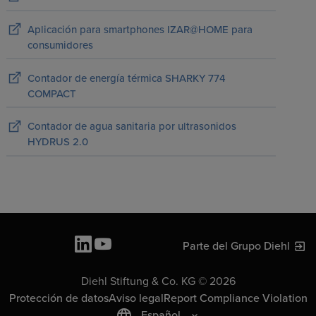
Aplicación para smartphones IZAR@HOME para
consumidores
Contador de energía térmica SHARKY 774
COMPACT
Contador de agua sanitaria por ultrasonidos
HYDRUS 2.0
Parte del Grupo Diehl
Diehl Stiftung & Co. KG © 2026
Protección de datos
Aviso legal
Report Compliance Violation
Español