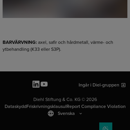
BARVÄRVNING:
axel, safir och hårdmetall, värme- och
ytbehandling (K33 eller S3P).
Ingår i Diel-gruppen
Diehl Stiftung & Co. KG © 2026
Dataskydd
Friskrivningsklausul
Report Compliance Violation
Svenska