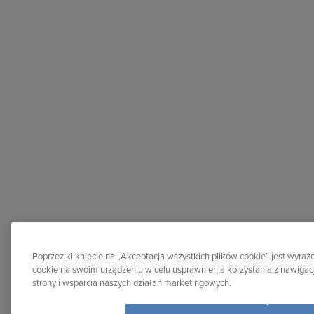
Poprzez kliknięcie na „Akceptacja wszystkich plików cookie” jest wyr
cookie na swoim urządzeniu w celu usprawnienia korzystania z nawigacj
strony i wsparcia naszych działań marketingowych.