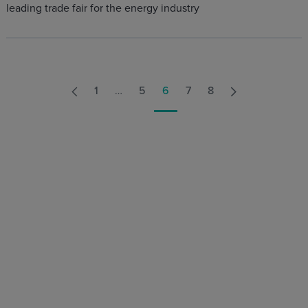
leading trade fair for the energy industry
1
…
5
6
7
8