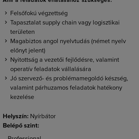
Ami a feladatok ellátásához szükséges:
Felsőfokú végzettség
Tapasztalat supply chain vagy logisztikai
területen
Magabiztos angol nyelvtudás (német nyelv
előnyt jelent)
Nyitottság a vezetői fejlődésre, valamint
operatív feladatok vállalására
Jó szervező- és problémamegoldó készség,
valamint párhuzamos feladatok hatékony
kezelése
Helyszín:
Nyírbátor
Belépő szint:
Professional