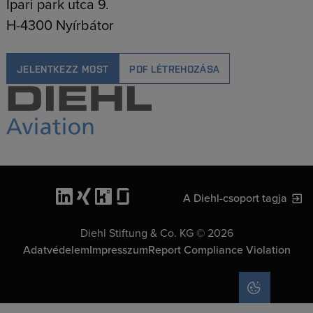
Ipari park utca 9.
H-4300 Nyírbátor
JELENTKEZZ MOST
PDF LÉTREHOZÁSA
A Diehl-csoport tagja
Diehl Stiftung & Co. KG © 2026
Adatvédelem
Impresszum
Report Compliance Violation
COOKIE SET