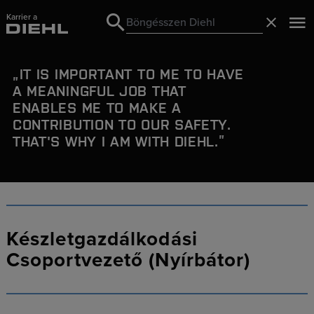
Karrier a
Search
Bezárás
Search
IT IS IMPORTANT TO ME TO HAVE
A
MEANINGFUL JOB
THAT
ENABLES ME TO MAKE A
CONTRIBUTION TO OUR SAFETY.
THAT'S WHY I AM WITH DIEHL.
Készletgazdálkodási
Csoportvezető (Nyírbátor)