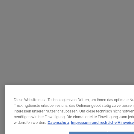
Diese Website nutzt Technologien von Dritten, um Ihnen das optimale Nu
Trackingdienste erlauben es uns, das Onlineangebot stetig zu verbessern
Interessen unserer Nutzer anzupassen. Um diese technisch nicht notwe
benötigen wir Ihre Einwilligung. Die einmal erteilte Einwilligung kann je
widerrufen werden.
Datenschutz
Impressum und rechtliche Hinweise