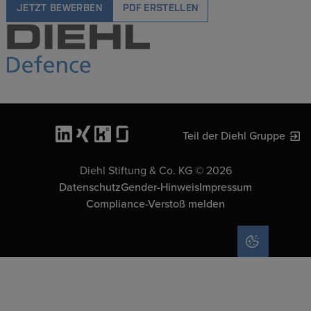
JETZT BEWERBEN
PDF ERSTELLEN
Teil der Diehl Gruppe
Diehl Stiftung & Co. KG © 2026
Datenschutz
Gender-Hinweis
Impressum
Compliance-Verstoß melden
COOKIE-EIN