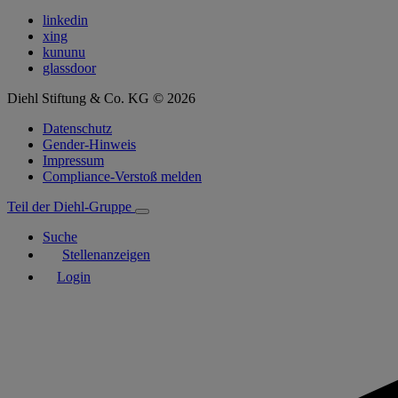
linkedin
xing
kununu
glassdoor
Diehl Stiftung & Co. KG © 2026
Datenschutz
Gender-Hinweis
Impressum
Compliance-Verstoß melden
Teil der Diehl-Gruppe
Suche
Stellenanzeigen
Login