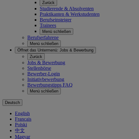
Zurück
Studierende & Absolventen
Praktikanten & Werkstudenten
Berufseinsteiger
Trainees
Menü schließen
Berufserfahrene
Menü schließen
Öffnet das Untermenü:
Jobs & Bewerbung
Zurück
Jobs & Bewerbung
Stellenbörse
Bewerber-Login
Initiativbewerbung
Bewerbungstipps FAQ
Menü schließen
Deutsch
English
Français
Polski
中文
Magyar