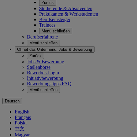
Zurück
Studierende & Absolventen
Praktikanten & Werkstudenten
Berufseinsteiger
Trainees
Menü schließen
Berufserfahrene
Menü schließen
Öffnet das Untermenü:
Jobs & Bewerbung
Zurück
Jobs & Bewerbung
Stellenbörse
Bewerber-Login
Initiativbewerbung
Bewerbungstipps FAQ
Menü schließen
Deutsch
English
Français
Polski
中文
Magyar