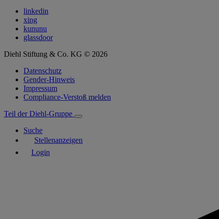
linkedin
xing
kununu
glassdoor
Diehl Stiftung & Co. KG © 2026
Datenschutz
Gender-Hinweis
Impressum
Compliance-Verstoß melden
Teil der Diehl-Gruppe
Suche
Stellenanzeigen
Login