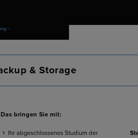
ung
itskultur
 Absolventen
n
Mitarbeiterentwicklung & Förderu
Berufserfahrene
Initiativbewerbung
ackup & Storage
 Werkstudenten
r
Das bringen Sie mit:
Ihr abgeschlossenes Studium der
St