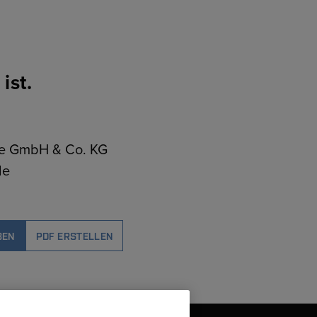
ist.
ce GmbH & Co. KG
le
BEN
PDF ERSTELLEN