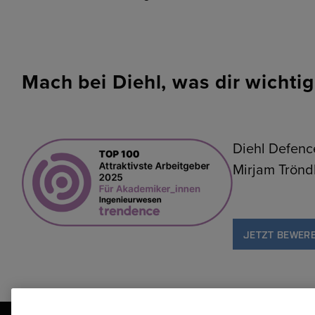
Mach bei Diehl, was dir wichtig 
Diehl Defen
Mirjam Trönd
JETZT BEWER