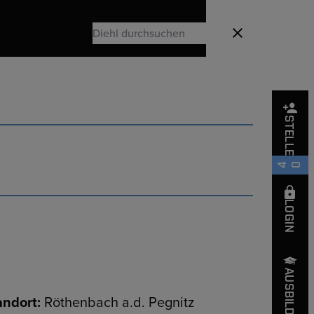
Search
Schließen
Search
STELLEN
ng
540
LOGIN
AUSBILDUNG
andort:
Röthenbach a.d. Pegnitz