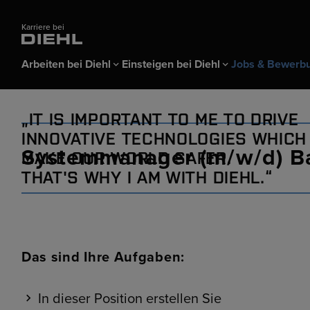
Karriere bei
Arbeiten bei Diehl
Einsteigen bei Diehl
Jobs & Bewerb
Arbeiten bei Diehl
Einsteigen bei Diehl
Jobs & Bewerbung
IT IS IMPORTANT TO ME TO DRIVE
Alles über Diehl
Azubis & Schüler
Stellenbörse
Benefits & Arbe
Studierende &
Bewerber-Logi
INNOVATIVE TECHNOLOGIES WHICH
Systemmanager (m/w/d) B
MAKE OUR WORLD SAFER.
Ausbildung
Praktikanten &
THAT'S WHY I AM WITH DIEHL.
Karrieremessen & Events
Bewerbungstipps FAQ
Duales Studium
Berufseinsteige
Schülerpraktikum
Trainees
Das sind Ihre Aufgaben:
In dieser Position erstellen Sie