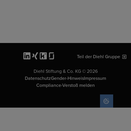
Teil der Diehl Gruppe
Diehl Stiftung & Co. KG © 2026
Datenschutz
Gender-Hinweis
Impressum
Compliance-Verstoß melden
COOKIE-EIN