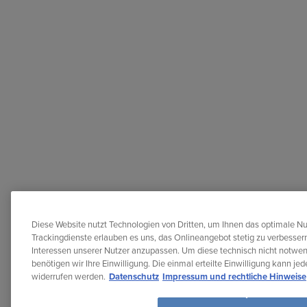
Diese Website nutzt Technologien von Dritten, um Ihnen das optimale Nu
Trackingdienste erlauben es uns, das Onlineangebot stetig zu verbessern
Interessen unserer Nutzer anzupassen. Um diese technisch nicht notwe
benötigen wir Ihre Einwilligung. Die einmal erteilte Einwilligung kann je
widerrufen werden.
Datenschutz
Impressum und rechtliche Hinweise