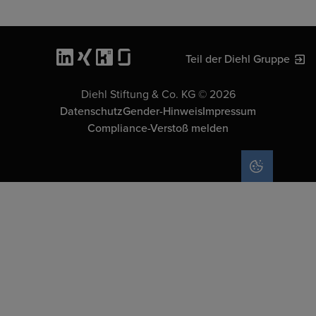
Teil der Diehl Gruppe
Diehl Stiftung & Co. KG © 2026
Datenschutz
Gender-Hinweis
Impressum
Compliance-Verstoß melden
COOKIE-EIN