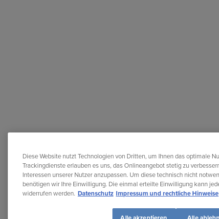
Diese Website nutzt Technologien von Dritten, um Ihnen das optimale Nu
Trackingdienste erlauben es uns, das Onlineangebot stetig zu verbessern
Interessen unserer Nutzer anzupassen. Um diese technisch nicht notwe
benötigen wir Ihre Einwilligung. Die einmal erteilte Einwilligung kann je
widerrufen werden.
Datenschutz
Impressum und rechtliche Hinweise
Alle akzeptieren
Alle ableh