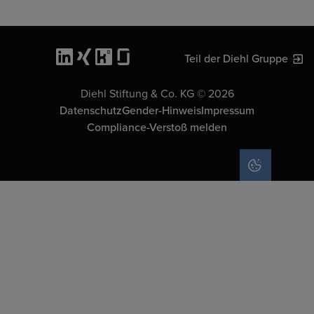
Teil der Diehl Gruppe
Diehl Stiftung & Co. KG © 2026
Datenschutz
Gender-Hinweis
Impressum
Compliance-Verstoß melden
COOKIE-EIN