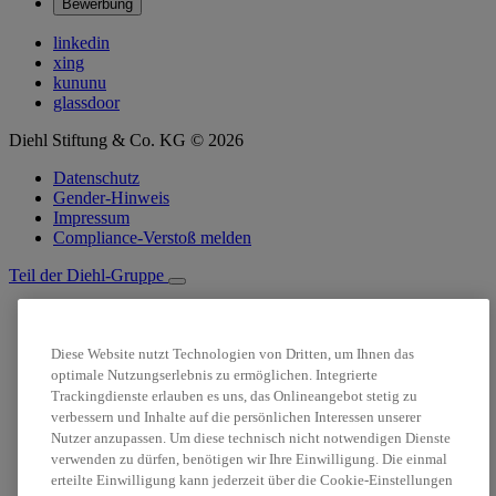
Bewerbung
linkedin
xing
kununu
glassdoor
Diehl Stiftung & Co. KG © 2026
Datenschutz
Gender-Hinweis
Impressum
Compliance-Verstoß melden
Teil der Diehl-Gruppe
Suche
Stellenanzeigen
Diese Website nutzt Technologien von Dritten, um Ihnen das
Login
optimale Nutzungserlebnis zu ermöglichen. Integrierte
Trackingdienste erlauben es uns, das Onlineangebot stetig zu
verbessern und Inhalte auf die persönlichen Interessen unserer
Nutzer anzupassen. Um diese technisch nicht notwendigen Dienste
verwenden zu dürfen, benötigen wir Ihre Einwilligung. Die einmal
erteilte Einwilligung kann jederzeit über die Cookie-Einstellungen