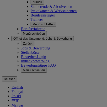
Zurück
Studierende & Absolventen
Praktikanten & Werkstudenten
Berufseinsteiger
Trainees
Menü schließen
Berufserfahrene
Menü schließen
Öffnet das Untermenü:
Jobs & Bewerbung
Zurück
Jobs & Bewerbung
Stellenbörse
Bewerber-Login
Initiativbewerbung
Bewerbungstipps FAQ
Menü schließen
Deutsch
English
Français
Polski
中文
Magyar