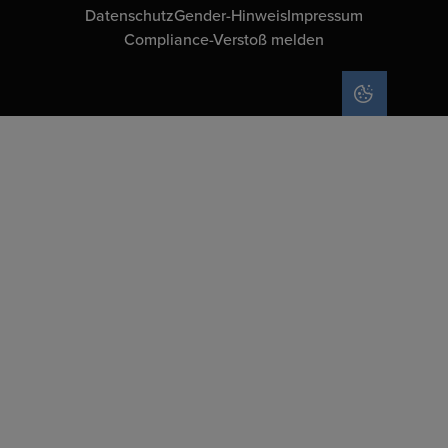
Datenschutz
Gender-Hinweis
Impressum
Compliance-Verstoß melden
COOKIE-EIN