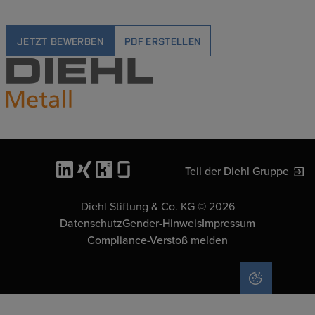
JETZT BEWERBEN
PDF ERSTELLEN
Teil der Diehl Gruppe
Diehl Stiftung & Co. KG © 2026
Datenschutz
Gender-Hinweis
Impressum
Compliance-Verstoß melden
COOKIE-EIN