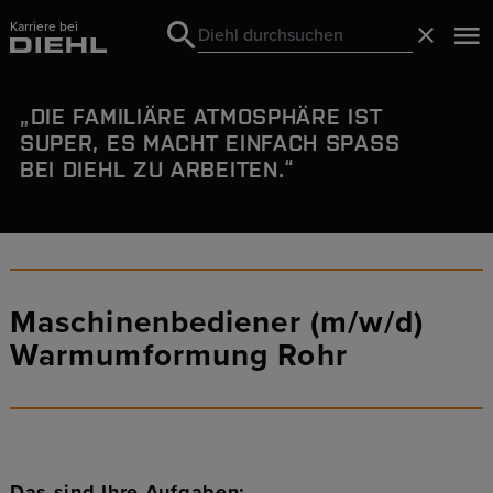
Karriere bei
Search
Schließ
Search
DIE
FAMILIÄRE ATMOSPHÄRE
IST
SUPER, ES MACHT EINFACH SPASS B
EI DIEHL ZU ARBEITEN.
Maschinenbediener (m/w/d)
Warmumformung Rohr
Das sind Ihre Aufgaben: