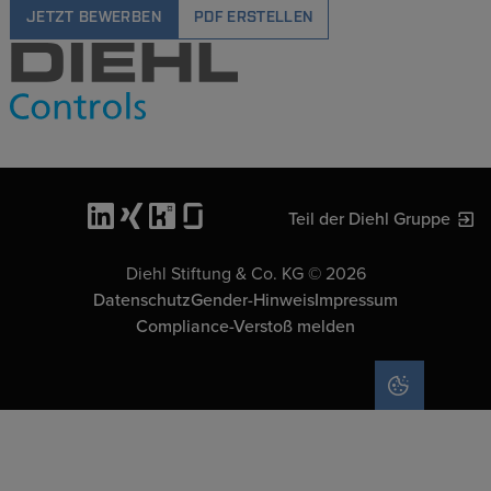
JETZT BEWERBEN
PDF ERSTELLEN
Teil der Diehl Gruppe
Diehl Stiftung & Co. KG © 2026
Datenschutz
Gender-Hinweis
Impressum
Compliance-Verstoß melden
COOKIE-EIN