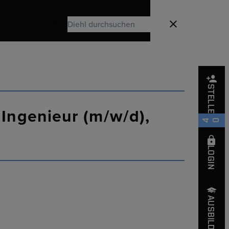
Search
Schließen
Search
STELLEN
ng
 Ingenieur (m/w/d),
540
LOGIN
AUSBILDUNG