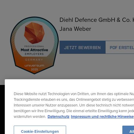
Diehl Defence GmbH & Co. 
Jana Weber
JETZT BEWERBEN
PDF ERSTE
Diese Website nutzt Technologien von Dritten, um Ihnen das optimale Nu
Trackingdienste erlauben es uns, das Onlineangebot stetig zu verbessern
Interessen unserer Nutzer anzupassen. Um diese technisch nicht notwe
benötigen wir Ihre Einwilligung. Die einmal erteilte Einwilligung kann je
widerrufen werden.
Datenschutz
Impressum und rechtliche Hinweise
Diehl Stiftung & Co. KG © 2026
Datenschutz
Gender-Hinwei
Cookie-Einstellungen
Al