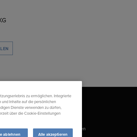
KG
LLEN
tzungserlebnis zu ermöglichen. Integrierte
 und Inhalte auf die persönlichen
ndigen Dienste verwenden zu dürfen,
derzeit über die Cookie-Einstellungen
s
Impressum
Compliance-Verstoß melden
le ablehnen
Alle akzeptieren