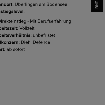
andort:
Überlingen am Bodensee
stiegslevel:
irekteinstieg - Mit Berufserfahrung
eitszeit:
Vollzeit
beitsverhältnis:
unbefristet
ilkonzern:
Diehl Defence
rt:
ab sofort