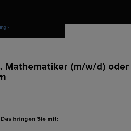
ung
itskultur
 Absolventen
n
Mitarbeiterentwicklung & Förderu
Berufserfahrene
Initiativbewerbung
), Mathematiker (m/w/d) oder
 Werkstudenten
R
on
r
Das bringen Sie mit: