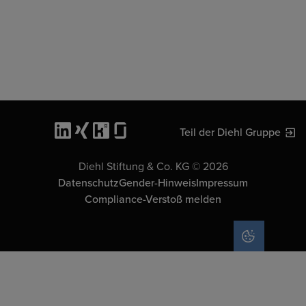
Teil der Diehl Gruppe
Diehl Stiftung & Co. KG © 2026
Datenschutz
Gender-Hinweis
Impressum
Compliance-Verstoß melden
COOKIE-EIN