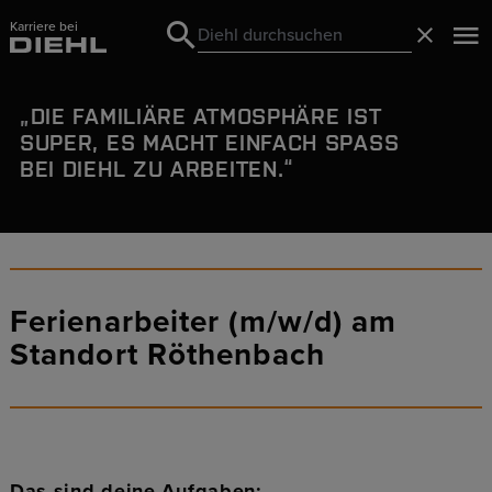
Karriere bei
Search
Schließ
Search
DIE
FAMILIÄRE ATMOSPHÄRE
IST
SUPER, ES MACHT EINFACH SPASS B
EI DIEHL ZU ARBEITEN.
Ferienarbeiter (m/w/d) am
Standort Röthenbach
Das sind deine Aufgaben: