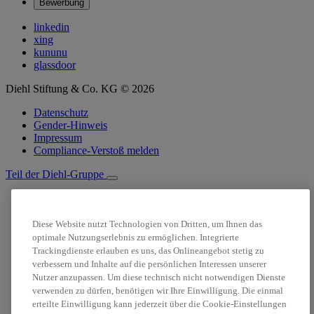
Bewerbung
linkedin
xing
kununu
glassdoor
Diehl Stiftung & Co. KG © 2026
Datenschutz
Gender-Hinweis
Impressum
Compliance-Verstoß melden
Teil der Diehl-Gruppe
Suche
Stellenanzeigen
Diese Website nutzt Technologien von Dritten, um Ihnen das
Login
optimale Nutzungserlebnis zu ermöglichen. Integrierte
Trackingdienste erlauben es uns, das Onlineangebot stetig zu
verbessern und Inhalte auf die persönlichen Interessen unserer
Nutzer anzupassen. Um diese technisch nicht notwendigen Dienste
verwenden zu dürfen, benötigen wir Ihre Einwilligung. Die einmal
erteilte Einwilligung kann jederzeit über die Cookie-Einstellungen