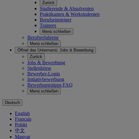
Zurück
Studierende & Absolventen
Praktikanten & Werkstudenten
Berufseinsteiger
Trainees
Menü schließen
Berufserfahrene
Menü schließen
Öffnet das Untermenü:
Jobs & Bewerbung
Zurück
Jobs & Bewerbung
Stellenbörse
Bewerber-Login
Initiativbewerbung
Bewerbungstipps FAQ
Menü schließen
Deutsch
English
Français
Polski
中文
Magyar