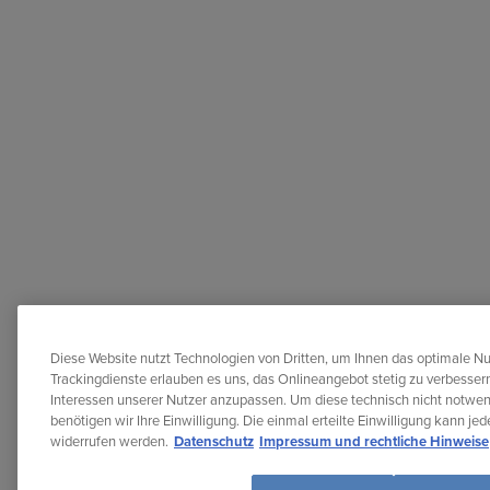
Diese Website nutzt Technologien von Dritten, um Ihnen das optimale Nu
Trackingdienste erlauben es uns, das Onlineangebot stetig zu verbessern
Interessen unserer Nutzer anzupassen. Um diese technisch nicht notwe
benötigen wir Ihre Einwilligung. Die einmal erteilte Einwilligung kann je
widerrufen werden.
Datenschutz
Impressum und rechtliche Hinweise