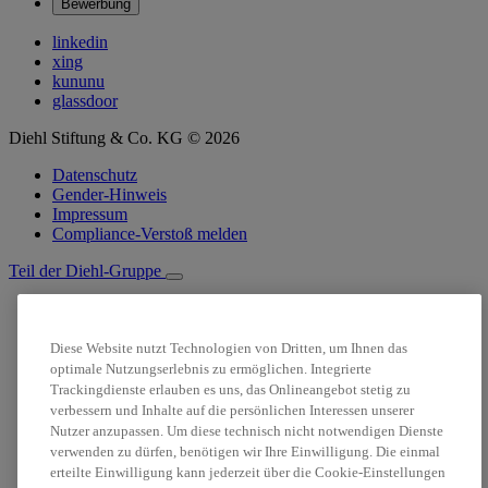
Bewerbung
linkedin
xing
kununu
glassdoor
Diehl Stiftung & Co. KG © 2026
Datenschutz
Gender-Hinweis
Impressum
Compliance-Verstoß melden
Teil der Diehl-Gruppe
Suche
Stellenanzeigen
Diese Website nutzt Technologien von Dritten, um Ihnen das
Login
optimale Nutzungserlebnis zu ermöglichen. Integrierte
Trackingdienste erlauben es uns, das Onlineangebot stetig zu
verbessern und Inhalte auf die persönlichen Interessen unserer
Nutzer anzupassen. Um diese technisch nicht notwendigen Dienste
verwenden zu dürfen, benötigen wir Ihre Einwilligung. Die einmal
erteilte Einwilligung kann jederzeit über die Cookie-Einstellungen