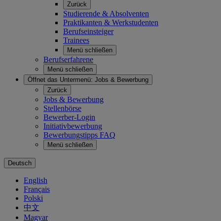
Zurück
Studierende & Absolventen
Praktikanten & Werkstudenten
Berufseinsteiger
Trainees
Menü schließen
Berufserfahrene
Menü schließen
Öffnet das Untermenü:
Jobs & Bewerbung
Zurück
Jobs & Bewerbung
Stellenbörse
Bewerber-Login
Initiativbewerbung
Bewerbungstipps FAQ
Menü schließen
Deutsch
English
Français
Polski
中文
Magyar