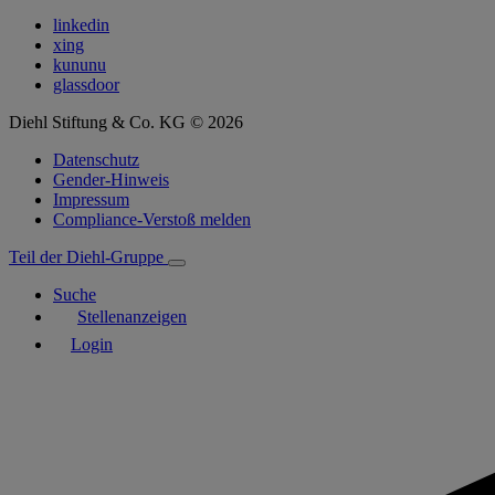
linkedin
xing
kununu
glassdoor
Diehl Stiftung & Co. KG © 2026
Datenschutz
Gender-Hinweis
Impressum
Compliance-Verstoß melden
Teil der Diehl-Gruppe
Suche
Stellenanzeigen
Login