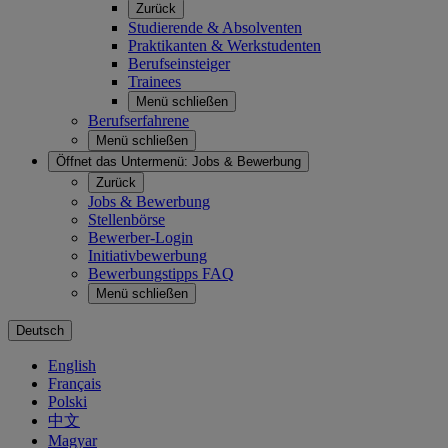
Zurück
Studierende & Absolventen
Praktikanten & Werkstudenten
Berufseinsteiger
Trainees
Menü schließen
Berufserfahrene
Menü schließen
Öffnet das Untermenü:
Jobs & Bewerbung
Zurück
Jobs & Bewerbung
Stellenbörse
Bewerber-Login
Initiativbewerbung
Bewerbungstipps FAQ
Menü schließen
Deutsch
English
Français
Polski
中文
Magyar