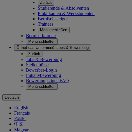
Zurück
Studierende & Absolventen
Praktikanten & Werkstudenten
Berufseinsteiger
Trainees
Menü schließen
Berufserfahrene
Menü schließen
Öffnet das Untermenü:
Jobs & Bewerbung
Zurück
Jobs & Bewerbung
Stellenbörse
Bewerber-Login
Initiativbewerbung
Bewerbungstipps FAQ
Menü schließen
Deutsch
English
Français
Polski
中文
Magyar