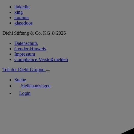
linkedin
xing
kununu
glassdoor
Diehl Stiftung & Co. KG © 2026
Datenschutz
Gender-Hinweis
Impressum
Compliance-Verstoß melden
Teil der Diehl-Gruppe
Suche
Stellenanzeigen
Login