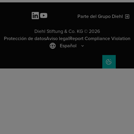
Parte del Grupo Diehl
Diehl Stiftung & Co. KG © 2026
Protección de datos
Aviso legal
Report Compliance Violation
Español
COOKIE SET