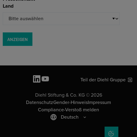
Land
ANZEIGEN
Teil der Diehl Gruppe
Diehl Stiftung & Co. KG © 2026
Datenschutz
Gender-Hinweis
Impressum
Compliance-Verstoß melden
Deutsch
COOKIE-EIN