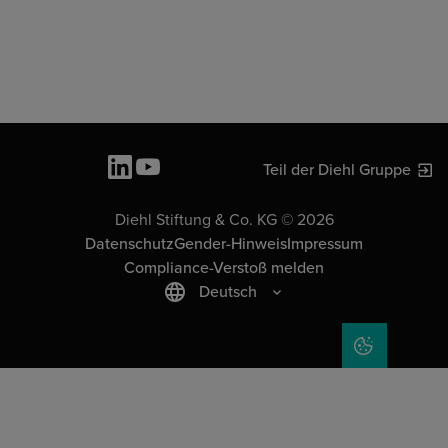
Teil der Diehl Gruppe
Diehl Stiftung & Co. KG © 2026
Datenschutz
Gender-Hinweis
Impressum
Compliance-Verstoß melden
Deutsch
COOKIE-EIN