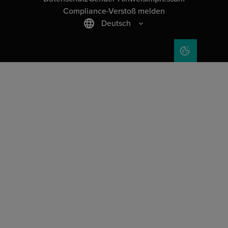
Compliance-Verstoß melden
Deutsch
COOKIE-EIN