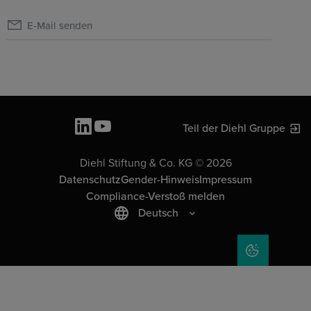
E-Mail senden
Teil der Diehl Gruppe
Diehl Stiftung & Co. KG © 2026
Datenschutz
Gender-Hinweis
Impressum
Compliance-Verstoß melden
Deutsch
COOKIE-EIN