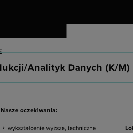
E
tura pracy
taniczna
Rozwój & awans pracowników
Studenci & absolwenci
Profil Kandydata
dukcji/Analityk Danych (K/M)
Młodzi profesjonaliści
Praktyki
Praktyki & pracujący studenci
Nasze oczekiwania:
wykształcenie wyższe, techniczne
Lok