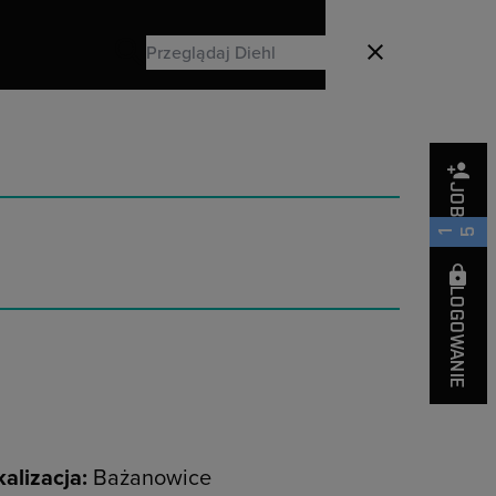
Search
Zamknij
Search
JOBS
15
LOGOWANIE
alizacja:
Bażanowice