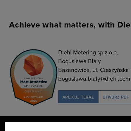
Achieve what matters, with Die
Diehl Metering sp.z.o.o.
Boguslawa Bialy
Bażanowice, ul. Cieszyńska
boguslawa.bialy@diehl.com
APLIKUJ TERAZ
UTWÓRZ PDF