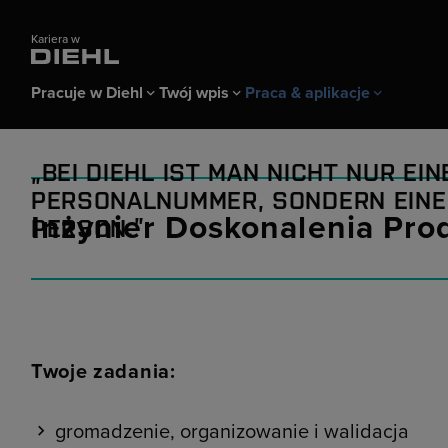
Kariera w
Pracuje w Diehl
Twój wpis
Praca & aplikacje
Pracuje w Diehl
Twój wpis
Praca & aplikacje
BEI DIEHL IST MAN NICHT NUR EIN
Wszystko o Diehl
Praktykanci & uczniowie
Oferty pracy
Benefity & kul
Profesjonaliści
Aplikacja spon
PERSONALNUMMER, SONDERN
EINE
Inżynier Doskonalenia Pro
PERSON
.
Program studiów dualnych
Targi rekrutacyjne
Wskazówki dotyczące aplikacji FAQ
Praktyki studenckie
Twoje zadania:
gromadzenie, organizowanie i walidacja