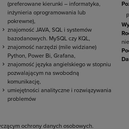
(preferowane kierunki – informatyka,
Po
inżynieria oprogramowania lub
P
pokrewne),
Wy
znajomość JAVA, SQL i systemów
Ro
bazodanowych. MySQL czy KQL,
ni
znajomość narzędzi (mile widziane)
Po
Python, Power Bi, Grafana,
Da
znajomość języka angielskiego w stopniu
pozwalającym na swobodną
komunikację,
umiejętności analityczne i rozwiązywania
problemów
tyczącym ochrony danych osobowych.