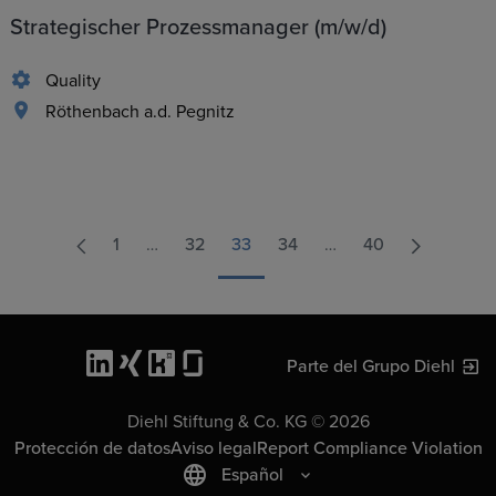
Strategischer Prozessmanager (m/w/d)
Quality
Röthenbach a.d. Pegnitz
1
…
32
33
34
…
40
Parte del Grupo Diehl
Diehl Stiftung & Co. KG © 2026
Protección de datos
Aviso legal
Report Compliance Violation
Español