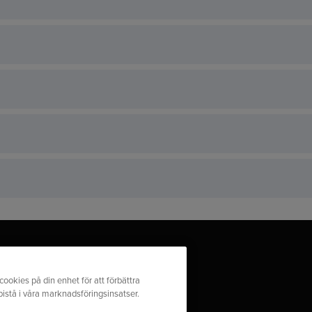
cookies på din enhet för att förbättra
stå i våra marknadsföringsinsatser.