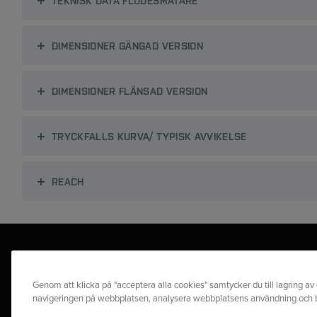
TEKNISK DATA FLÖDESMÄTARE
DIMENSIONER GÄNGAD VERSION
DIMENSIONER FLÄNSAD VERSION
TRYCKFALLS KURVA/ TYPISK AVVIKELSE
REACH
Genom att klicka på "acceptera alla cookies" samtycker du till lagring av 
navigeringen på webbplatsen, analysera webbplatsens användning och bi