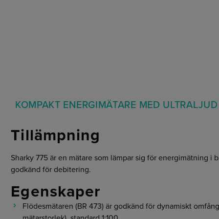
KOMPAKT ENERGIMÄTARE MED ULTRALJUD
Tillämpning
Sharky 775 är en mätare som lämpar sig för energimätning i 
godkänd för debitering.
Egenskaper
Flödesmätaren (BR 473) är godkänd för dynamiskt omfång på
mätarstorlek), standard 1:100