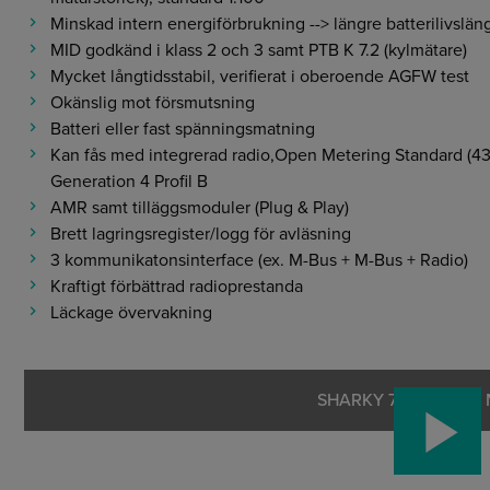
Minskad intern energiförbrukning --> längre batterilivslän
MID godkänd i klass 2 och 3 samt PTB K 7.2 (kylmätare)
Mycket långtidsstabil, verifierat i oberoende AGFW test
Okänslig mot försmutsning
Batteri eller fast spänningsmatning
Kan fås med integrerad radio,Open Metering Standard (434
Generation 4 Profil B
AMR samt tilläggsmoduler (Plug & Play)
Brett lagringsregister/logg för avläsning
3 kommunikatonsinterface (ex. M-Bus + M-Bus + Radio)
Kraftigt förbättrad radioprestanda
Läckage övervakning
SHARKY 775 Product 