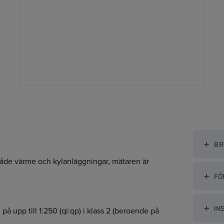
BR
både värme och kylanläggningar, mätaren är
FÖ
IN
 upp till 1:250 (qi:qp) i klass 2 (beroende på