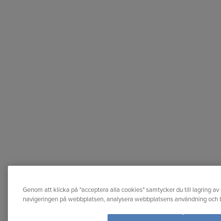
Genom att klicka på "acceptera alla cookies" samtycker du till lagring av 
navigeringen på webbplatsen, analysera webbplatsens användning och bi