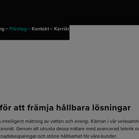
ng
Företag
Kontakt
Karriär
g evenemang
enter
Lokalisering
Login
gslösningar
MS
Affärer & Efterlevnad
nagement solutions
en
Strategiskt inköp
värmning
kat
Marknader
undermätning
ör att främja hållbara lösningar
Allmänna villkor
å intelligent mätning av vatten och energi. Kärnan i vår verksa
utionsnät. Genom att utrusta dessa mätare med avancerad teknik 
ostnadsbesparingar och större hållbarhet för våra kunder.