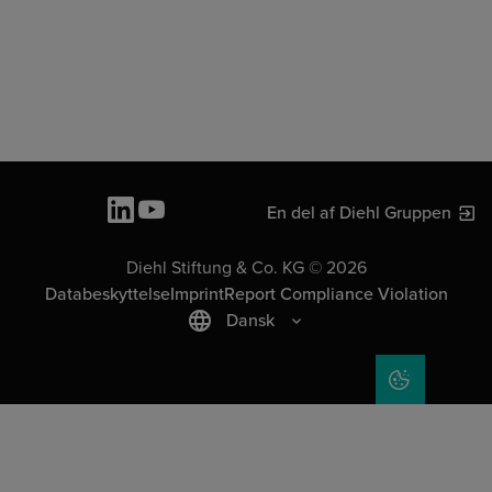
En del af Diehl Gruppen
Diehl Stiftung & Co. KG © 2026
Databeskyttelse
Imprint
Report Compliance Violation
Dansk
COOKIE SET