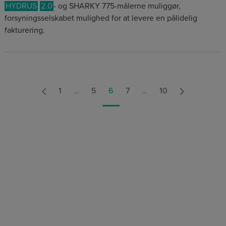
HYDRUS
2.0
- og SHARKY 775-målerne muliggør,
forsyningsselskabet mulighed for at levere en pålidelig
fakturering.
1
…
5
6
7
…
10