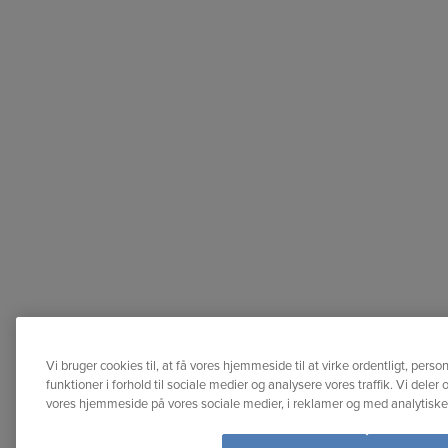
Vi bruger cookies til, at få vores hjemmeside til at virke ordentligt, perso
funktioner i forhold til sociale medier og analysere vores traffik. Vi dele
vores hjemmeside på vores sociale medier, i reklamer og med analytisk