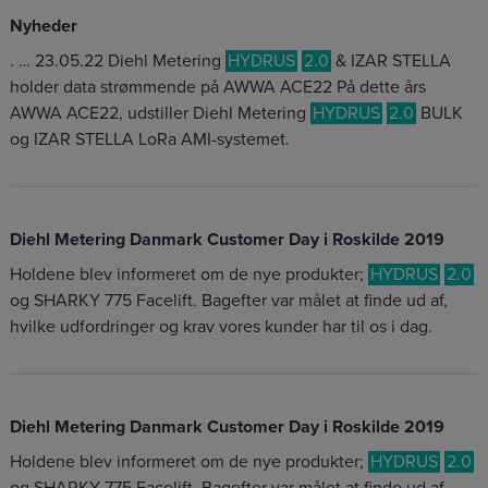
Nyheder
. … 23.05.22 Diehl Metering
HYDRUS
2.0
& IZAR STELLA
holder data strømmende på AWWA ACE22 På dette års
AWWA ACE22, udstiller Diehl Metering
HYDRUS
2.0
BULK
og IZAR STELLA LoRa AMI-systemet.
Diehl Metering Danmark Customer Day i Roskilde 2019
Holdene blev informeret om de nye produkter;
HYDRUS
2.0
og SHARKY 775 Facelift. Bagefter var målet at finde ud af,
hvilke udfordringer og krav vores kunder har til os i dag.
Diehl Metering Danmark Customer Day i Roskilde 2019
Holdene blev informeret om de nye produkter;
HYDRUS
2.0