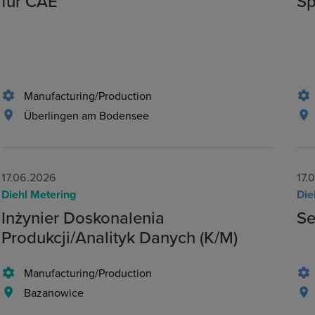
für CAE
Sp
Manufacturing/Production
Überlingen am Bodensee
17.06.2026
17.
Diehl Metering
Die
Inżynier Doskonalenia
Se
Produkcji/Analityk Danych (K/M)
Manufacturing/Production
Bazanowice