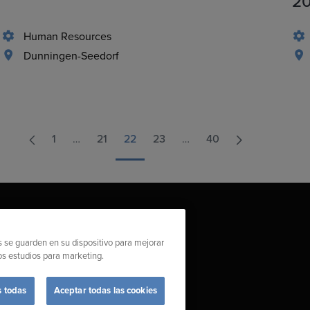
2
Human Resources
Dunningen-Seedorf
1
…
21
22
23
…
40
es se guarden en su dispositivo para mejorar
ros estudios para marketing.
gal
Report Compliance Violation
s todas
Aceptar todas las cookies