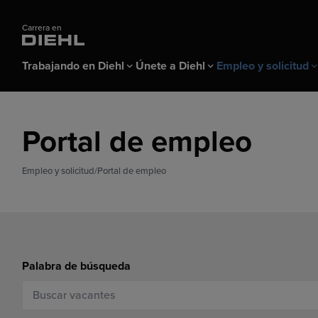
Carrera en
Trabajando en Diehl
Únete a Diehl
Empleo y solicitud
Trabajando en Diehl
Únete a Diehl
Empleo y solicitud
Portal de empleo
Todo sobre Diehl
Aprendices y alumnos
Portal de empleo
Beneficios & c
Profesionales
Inicio de sesión
Programa de estudios dual
Empleo y solicitud
Portal de empleo
Consejos para la solicitud FAQ
Prácticas para estudiantes
Ferias de empleo y eventos
Palabra de búsqueda