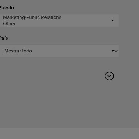
Puesto
País