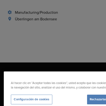
Manufacturing/Production
Überlingen am Bodensee
Al hacer clic en “Aceptar todas las cookies”, usted acepta que las cooki
la navegación del sitio, analizar el uso del mismo, y colaborar con nuest
Diehl Stiftung & Co. KG © 2026
Protección de datos
Aviso le
Configuración de cookies
Rechazarla