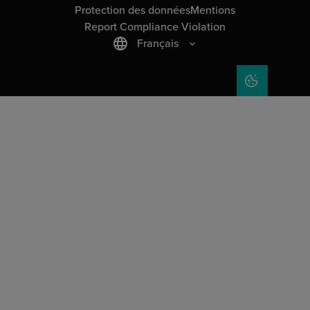
Protection des données
Mentions
Report Compliance Violation
Français
COOKIE SET