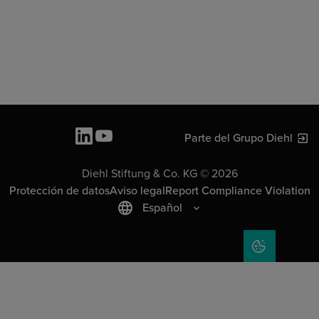
Parte del Grupo Diehl
Diehl Stiftung & Co. KG © 2026
Protección de datos
Aviso legal
Report Compliance Violation
Español
COOKIE SET