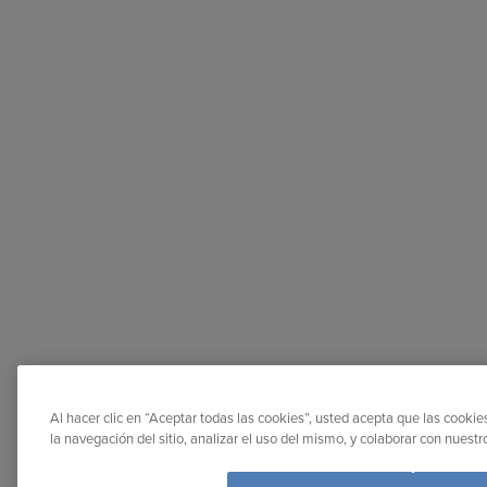
Al hacer clic en “Aceptar todas las cookies”, usted acepta que las cooki
la navegación del sitio, analizar el uso del mismo, y colaborar con nuest