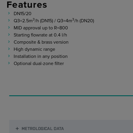
Features
DN15/20
3
3
Q3=2.5m
/h (DN15) / Q3=4m
/h (DN20)
MID approval up to R=800
Starting flowrate at 0.4 l/h
Composite & brass version
High dynamic range
Installation in any position
Optional dual-zone filter
METROLOGICAL DATA