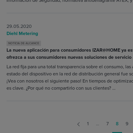
Información de Seguridad, normativa antideflagrante ATEX, y 
29.05.2020
Diehl Metering
NOTICIA DE ALCANCE
La nueva aplicación para consumidores IZAR@HOME ya est
ofrezca a sus consumidores nuevas soluciones de servicio a
La red fija para una total transparencia sobre el consumo, las
estado del dispositivo en la red de distribución general fue s
¡Vea con nosotros el siguiente paso! En tiempos de optimizac
es clave. ¿Por qué no compartirlo con sus clientes? …
1
…
7
8
9