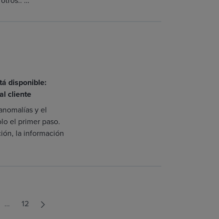
otros.. …
á disponible:
l cliente
 anomalías y el
olo el primer paso.
ión, la información
…
12